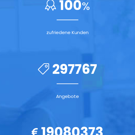
100
%
zufriedene Kunden
297767
Angebote
19080373