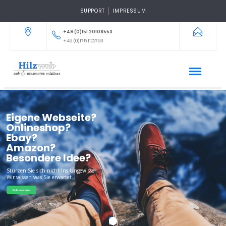
SUPPORT
IMPRESSUM
+49 (0)151 20108553
+49 (0)175 1102793
Eigene Webseite?
Onlineshop?
Ebay?
Amazon?
Besondere Idee?
Stürzen Sie sich nicht ins Ungewisse!
Wir wissen was Sie erwartet.
Die Experten fragen